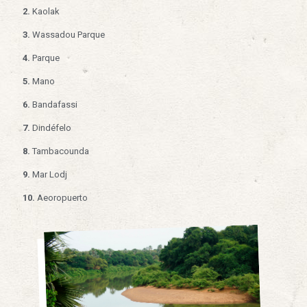
2.
Kaolak
3.
Wassadou Parque
4.
Parque
5.
Mano
6.
Bandafassi
7.
Dindéfelo
8.
Tambacounda
9.
Mar Lodj
10.
Aeoropuerto